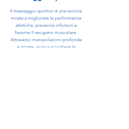
Il massaggio sportivo è una tecnica
mirata a migliorare le performance
atletiche, prevenire infortuni e
favorire il recupero muscolare.
Attraverso manipolazioni profonde
e mirate, aiuta a sciogliere le
tensioni, aumentare la flessibilità e
ridurre l'affaticamento. Indicato sia
prima che dopo l'attività fisica, è un
alleato prezioso per atleti e sportivi
di ogni livello.